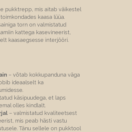
aste pukktrepp, mis aitab väikestel
gitoimkondades kaasa lüüa.
isainiga torn on valmistatud
amiin kattega kasevineerist,
elt kaasaegsesse interjööri.
ain
– võtab kokkupanduna väga
obib ideaalselt ka
umidesse.
tatud käsipuudega, et laps
mal olles kindlalt.
jal
– valmistatud kvaliteetsest
erist, mis peab hästi vastu
tusele. Tänu sellele on pukktool