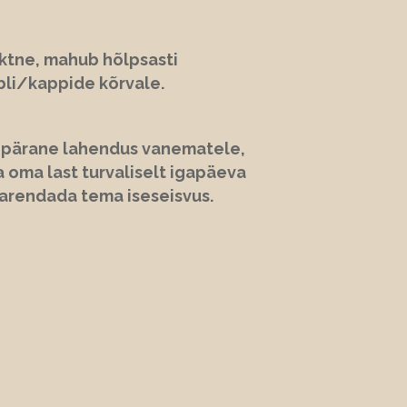
tne, mahub hõlpsasti
li/kappide kõrvale.
epärane lahendus vanematele,
 oma last turvaliselt igapäeva
arendada tema iseseisvus.