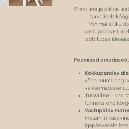
Praktiline ja stiilne l
turvaliselt köö
Minimalistliku d
vastupidavast mel
sobitudes ideaals
Peamised omadused:
Kokkupandav dis
vähe ruumi ning s
väiksematesse ru
Turvaline
– varus
tunneks end kõrge
Vastupidav mater
melamiin kasevine
igapäevasele kasu