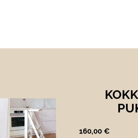
KOK
PU
160,00 €