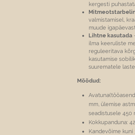
kergesti puhastata
Mitmeotstarbeli
valmistamisel, kra
muude igapäevaste
Lihtne kasutada
–
ilma keeruliste m
reguleeritava kõr
kasutamise sobilik
suurematele laste
Mõõdud:
Avatuna(tööasendi
mm,
ülemise astm
seadistusele 450
Kokkupanduna: 42
Kandevõime kuni 