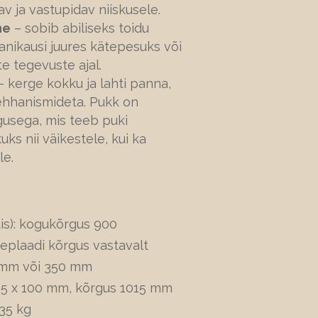
v ja vastupidav niiskusele.
ne
– sobib abiliseks toidu
anikausi juures kätepesuks või
 tegevuste ajal.
 kerge kokku ja lahti panna,
ehhanismideta. Pukk on
gusega, mis teeb puki
uks nii väikestele, kui ka
le.
s):
kogukõrgus 900
eplaadi kõrgus vastavalt
 mm või 350 mm
5 x 100 mm, kõrgus 1015 mm
35 kg