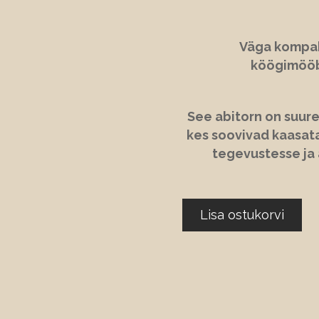
Väga kompak
köögimööb
See abitorn on suur
kes soovivad kaasata
tegevustesse ja 
Lisa ostukorvi